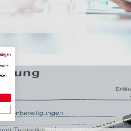
ungen
bseite
deten